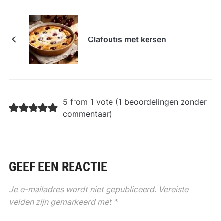
Clafoutis met kersen
5 from 1 vote (
1 beoordelingen zonder
commentaar
)
GEEF EEN REACTIE
Je e-mailadres wordt niet gepubliceerd.
Vereiste
velden zijn gemarkeerd met
*