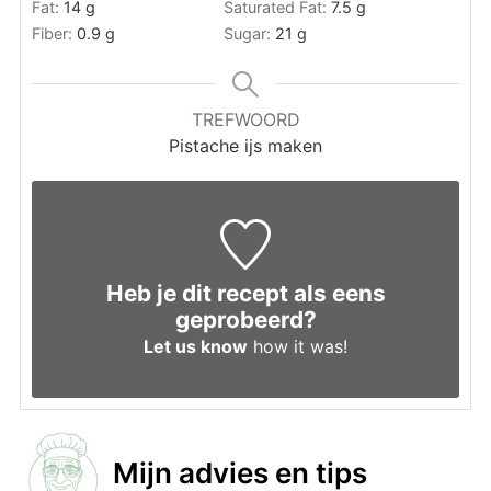
Fat:
14
g
Saturated Fat:
7.5
g
Fiber:
0.9
g
Sugar:
21
g
TREFWOORD
Pistache ijs maken
Heb je dit recept als eens
geprobeerd?
Let us know
how it was!
Mijn advies en tips