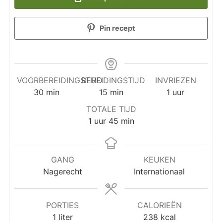
Pin recept
VOORBEREIDINGSTIJD
BEREIDINGSTIJD
INVRIEZEN
minuten
minuten
uur
30
min
15
min
1
uur
TOTALE TIJD
uur
minuten
1
uur
45
min
GANG
KEUKEN
Nagerecht
Internationaal
PORTIES
CALORIEËN
1
liter
238
kcal