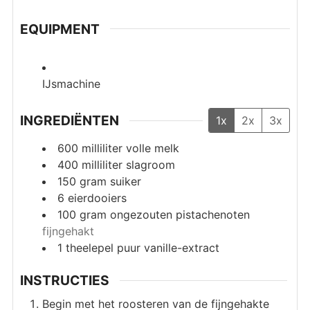
EQUIPMENT
IJsmachine
INGREDIËNTEN
1x
2x
3x
600
milliliter
volle melk
400
milliliter
slagroom
150
gram
suiker
6
eierdooiers
100
gram
ongezouten pistachenoten
fijngehakt
1
theelepel
puur vanille-extract
INSTRUCTIES
Begin met het roosteren van de fijngehakte