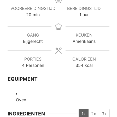
VOORBEREIDINGSTIJD
BEREIDINGSTIJD
minuten
uur
20
min
1
uur
GANG
KEUKEN
Bijgerecht
Amerikaans
PORTIES
CALORIEËN
4
Personen
354
kcal
EQUIPMENT
Oven
INGREDIËNTEN
1x
2x
3x