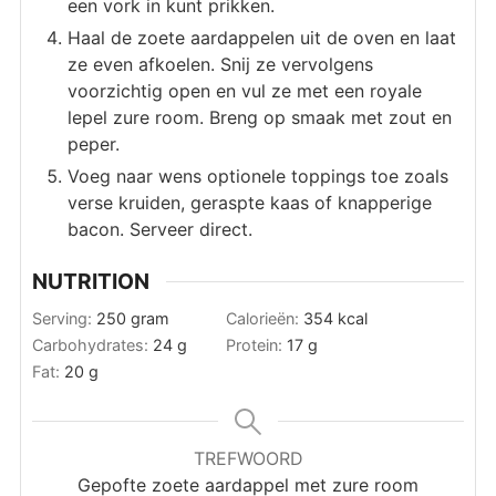
een vork in kunt prikken.
Haal de zoete aardappelen uit de oven en laat
ze even afkoelen. Snij ze vervolgens
voorzichtig open en vul ze met een royale
lepel zure room. Breng op smaak met zout en
peper.
Voeg naar wens optionele toppings toe zoals
verse kruiden, geraspte kaas of knapperige
bacon. Serveer direct.
NUTRITION
Serving:
250
gram
Calorieën:
354
kcal
Carbohydrates:
24
g
Protein:
17
g
Fat:
20
g
TREFWOORD
Gepofte zoete aardappel met zure room