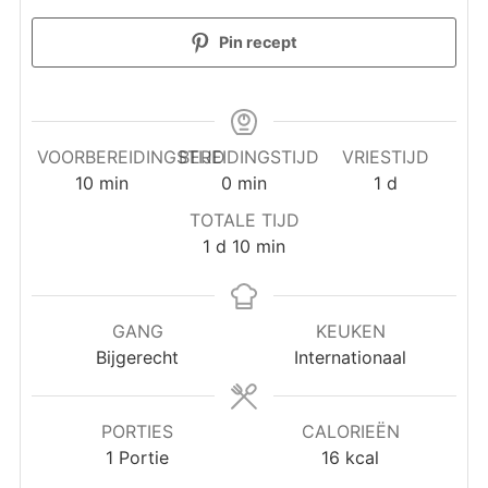
Pin recept
VOORBEREIDINGSTIJD
BEREIDINGSTIJD
VRIESTIJD
minuten
minuten
dag
10
min
0
min
1
d
TOTALE TIJD
dag
minuten
1
d
10
min
GANG
KEUKEN
Bijgerecht
Internationaal
PORTIES
CALORIEËN
1
Portie
16
kcal