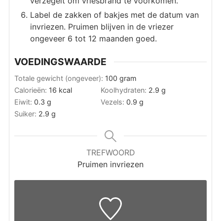
verzegelt om vriesbrand te voorkomen.
Label de zakken of bakjes met de datum van
invriezen. Pruimen blijven in de vriezer
ongeveer 6 tot 12 maanden goed.
VOEDINGSWAARDE
Totale gewicht (ongeveer):
100
gram
Calorieën:
16
kcal
Koolhydraten:
2.9
g
Eiwit:
0.3
g
Vezels:
0.9
g
Suiker:
2.9
g
TREFWOORD
Pruimen invriezen