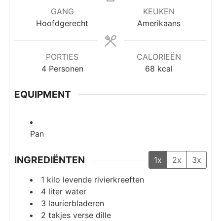
GANG
KEUKEN
Hoofdgerecht
Amerikaans
PORTIES
CALORIEËN
4
Personen
68
kcal
EQUIPMENT
Pan
INGREDIËNTEN
1x
2x
3x
1
kilo levende rivierkreeften
4
liter
water
3
laurierbladeren
2
takjes verse dille