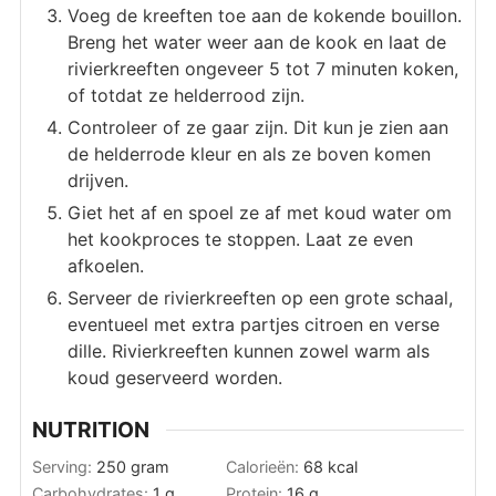
Voeg de kreeften toe aan de kokende bouillon.
Breng het water weer aan de kook en laat de
rivierkreeften ongeveer 5 tot 7 minuten koken,
of totdat ze helderrood zijn.
Controleer of ze gaar zijn. Dit kun je zien aan
de helderrode kleur en als ze boven komen
drijven.
Giet het af en spoel ze af met koud water om
het kookproces te stoppen. Laat ze even
afkoelen.
Serveer de rivierkreeften op een grote schaal,
eventueel met extra partjes citroen en verse
dille. Rivierkreeften kunnen zowel warm als
koud geserveerd worden.
NUTRITION
Serving:
250
gram
Calorieën:
68
kcal
Carbohydrates:
1
g
Protein:
16
g