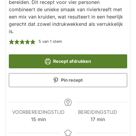
bereiden. Dit recept voor vier personen
combineert de unieke smaak van rivierkreeft met
een mix van kruiden, wat resulteert in een heerlijk
gerecht dat zowel indrukwekkend als verrukkelijk
is.
5
van 1 stem
Recept afdrukken
Pin recept
VOORBEREIDINGSTIJD
BEREIDINGSTIJD
minuten
minuten
15
min
17
min