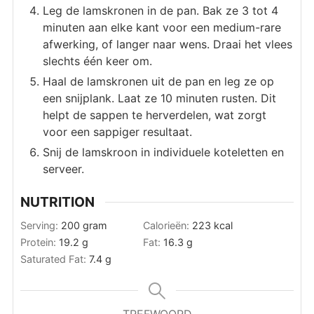
Leg de lamskronen in de pan. Bak ze 3 tot 4
minuten aan elke kant voor een medium-rare
afwerking, of langer naar wens. Draai het vlees
slechts één keer om.
Haal de lamskronen uit de pan en leg ze op
een snijplank. Laat ze 10 minuten rusten. Dit
helpt de sappen te herverdelen, wat zorgt
voor een sappiger resultaat.
Snij de lamskroon in individuele koteletten en
serveer.
NUTRITION
Serving:
200
gram
Calorieën:
223
kcal
Protein:
19.2
g
Fat:
16.3
g
Saturated Fat:
7.4
g
TREFWOORD