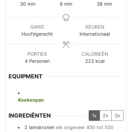
minuten
minuten
minuten
30
min
8
min
38
min
GANG
KEUKEN
Hoofdgerecht
Internationaal
PORTIES
CALORIEËN
4
Personen
223
kcal
EQUIPMENT
Koekenpan
INGREDIËNTEN
1x
2x
3x
2
lamskronen
elk ongeveer 400 tot 500