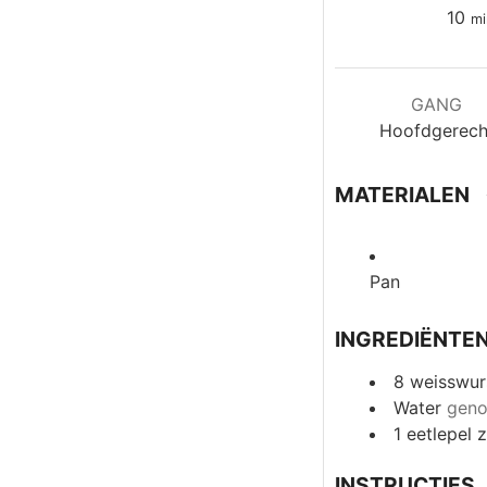
mi
10
mi
GANG
Hoofdgerech
MATERIALEN
Pan
INGREDIËNTE
8
weisswur
Water
geno
1
eetlepel
z
INSTRUCTIES