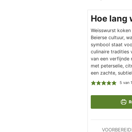
Hoe lang 
Weisswurst koken i
Beierse cultuur, wa
symbool staat voor
culinaire traditie
van een verfijnde 
met peterselie, ci
een zachte, subtie
5
van 
R
VOORBEREID