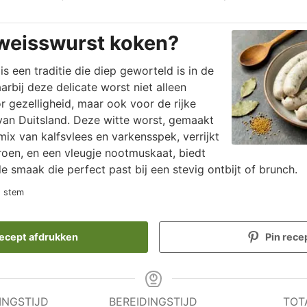
weisswurst koken?
s een traditie die diep geworteld is in de
arbij deze delicate worst niet alleen
 gezelligheid, maar ook voor de rijke
s van Duitsland. Deze witte worst, gemaakt
mix van kalfsvlees en varkensspek, verrijkt
troen, en een vleugje nootmuskaat, biedt
le smaak die perfect past bij een stevig ontbijt of brunch.
1 stem
ecept afdrukken
Pin rece
INGSTIJD
BEREIDINGSTIJD
TOT