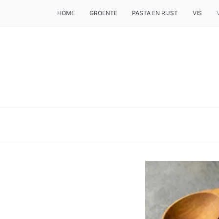
HOME
GROENTE
PASTA EN RIJST
VIS
DE BESTE TIPS VOOR JE, ALS JE IETS LEKKERS