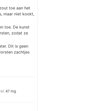
zout toe aan het
s, maar niet kookt,
en toe. De kunst
rsten, zodat ze
er. Dit is geen
worsten zachtjes
rol:
47
mg