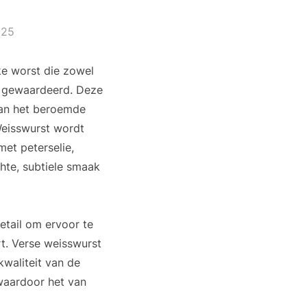
025
jke worst die zowel
dt gewaardeerd. Deze
 van het beroemde
Weisswurst wordt
et peterselie,
hte, subtiele smaak
etail om ervoor te
t. Verse weisswurst
 kwaliteit van de
 waardoor het van