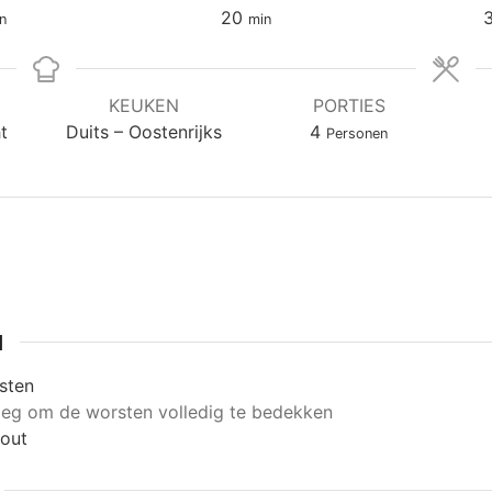
nuten
minuten
20
n
min
KEUKEN
PORTIES
t
Duits – Oostenrijks
4
Personen
N
sten
eg om de worsten volledig te bedekken
out