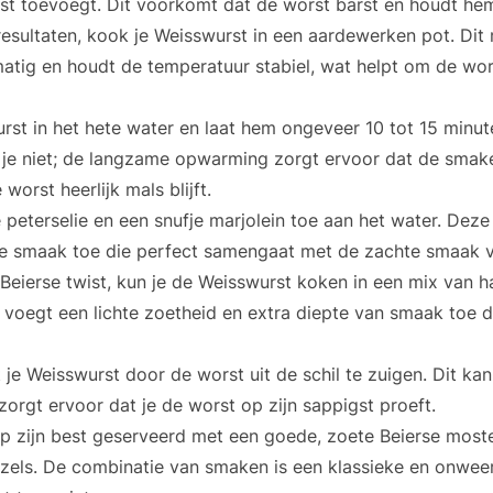
st toevoegt. Dit voorkomt dat de worst barst en houdt he
esultaten, kook je Weisswurst in een aardewerken pot. Dit 
atig en houdt de temperatuur stabiel, wat helpt om de wor
rst in het hete water en laat hem ongeveer 10 tot 15 minu
je niet; de langzame opwarming zorgt ervoor dat de smake
worst heerlijk mals blijft.
peterselie en een snufje marjolein toe aan het water. Dez
che smaak toe die perfect samengaat met de zachte smaak 
Beierse twist, kun je de Weisswurst koken in een mix van ha
er voegt een lichte zoetheid en extra diepte van smaak toe d
t je Weisswurst door de worst uit de schil te zuigen. Dit k
zorgt ervoor dat je de worst op zijn sappigst proeft.
op zijn best geserveerd met een goede, zoete Beierse most
zels. De combinatie van smaken is een klassieke en onwee