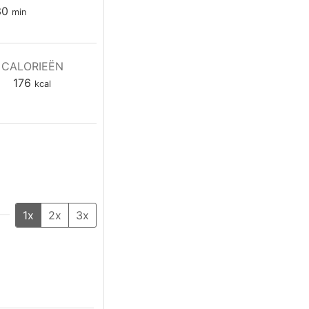
minuten
30
min
CALORIEËN
176
kcal
1x
2x
3x