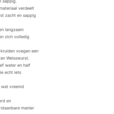
m sappig.
materiaal verdeelt
st zacht en sappig
ten langzaam
n zich volledig
e kruiden voegen een
van Weisswurst.
lf water en half
ie echt iets
an wat vreemd
erd en
rstaanbare manier