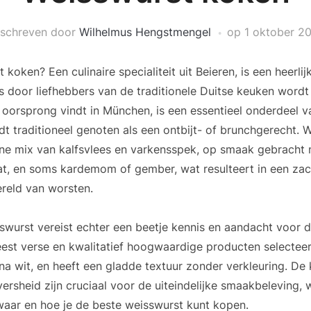
schreven door
Wilhelmus Hengstmengel
op
1 oktober 2
koken? Een culinaire specialiteit uit Beieren, is een heerli
ls door liefhebbers van de traditionele Duitse keuken wor
jn oorsprong vindt in München, is een essentieel onderdeel
t traditioneel genoten als een ontbijt- of brunchgerecht. 
ne mix van kalfsvlees en varkensspek, op smaak gebracht m
t, en soms kardemom of gember, wat resulteert in een zac
ereld van worsten.
wurst vereist echter een beetje kennis en aandacht voor d
est verse en kwalitatief hoogwaardige producten selecteer
bijna wit, en heeft een gladde textuur zonder verkleuring. De
versheid zijn cruciaal voor de uiteindelijke smaakbeleving,
waar en hoe je de beste weisswurst kunt kopen.