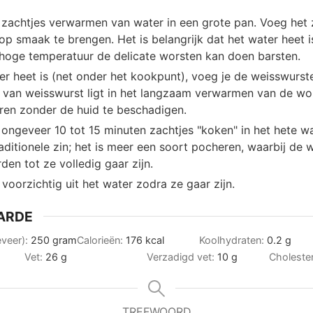
 zachtjes verwarmen van water in een grote pan. Voeg het 
p smaak te brengen. Het is belangrijk dat het water heet i
hoge temperatuur de delicate worsten kan doen barsten.
er heet is (net onder het kookpunt), voeg je de weisswurst
 van weisswurst ligt in het langzaam verwarmen van de wo
aren zonder de huid te beschadigen.
ongeveer 10 tot 15 minuten zachtjes "koken" in het hete wat
aditionele zin; het is meer een soort pocheren, waarbij de 
en tot ze volledig gaar zijn.
voorzichtig uit het water zodra ze gaar zijn.
ARDE
eveer):
250
gram
Calorieën:
176
kcal
Koolhydraten:
0.2
g
Vet:
26
g
Verzadigd vet:
10
g
Choleste
TREFWOORD