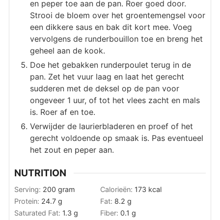
en peper toe aan de pan. Roer goed door.
Strooi de bloem over het groentemengsel voor
een dikkere saus en bak dit kort mee. Voeg
vervolgens de runderbouillon toe en breng het
geheel aan de kook.
Doe het gebakken runderpoulet terug in de
pan. Zet het vuur laag en laat het gerecht
sudderen met de deksel op de pan voor
ongeveer 1 uur, of tot het vlees zacht en mals
is. Roer af en toe.
Verwijder de laurierbladeren en proef of het
gerecht voldoende op smaak is. Pas eventueel
het zout en peper aan.
NUTRITION
Serving:
200
gram
Calorieën:
173
kcal
Protein:
24.7
g
Fat:
8.2
g
Saturated Fat:
1.3
g
Fiber:
0.1
g