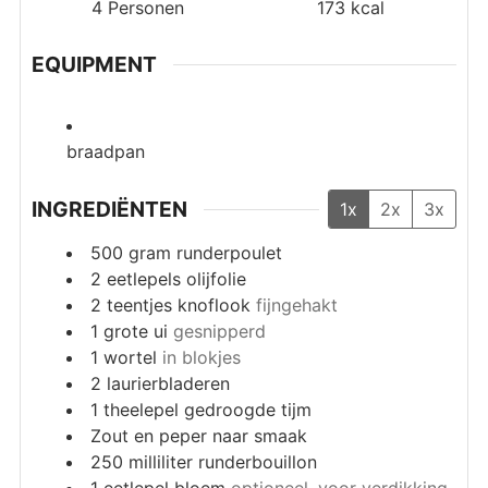
4
Personen
173
kcal
EQUIPMENT
braadpan
INGREDIËNTEN
1x
2x
3x
500
gram
runderpoulet
2
eetlepels
olijfolie
2
teentjes knoflook
fijngehakt
1
grote ui
gesnipperd
1
wortel
in blokjes
2
laurierbladeren
1
theelepel
gedroogde tijm
Zout en peper naar smaak
250
milliliter
runderbouillon
1
eetlepel
bloem
optioneel, voor verdikking