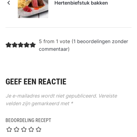
Hertenbiefstuk bakken
5 from 1 vote (
1 beoordelingen zonder
commentaar
)
GEEF EEN REACTIE
Je e-mailadres wordt niet gepubliceerd.
Vereiste
velden zijn gemarkeerd met
*
BEOORDELING RECEPT