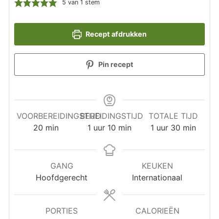
5
van 1 stem
Recept afdrukken
Pin recept
VOORBEREIDINGSTIJD
BEREIDINGSTIJD
TOTALE TIJD
minuten
uur
minuten
uur
minuten
20
min
1
uur
10
min
1
uur
30
min
GANG
KEUKEN
Hoofdgerecht
Internationaal
PORTIES
CALORIEËN