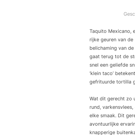
Gesc
Taquito Mexicano, 
rijke geuren van de
belichaming van de t
gaat terug tot de s
snel een geliefde s
‘klein taco’ beteken
gefrituurde tortill
Wat dit gerecht zo u
rund, varkensvlees,
elke smaak. Dit ger
avontuurlijke ervari
knapperige buitenk