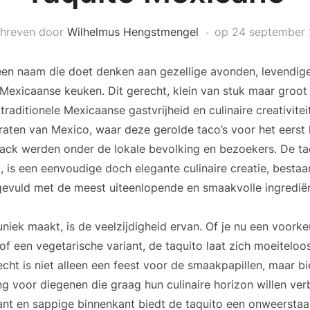
hreven door
Wilhelmus Hengstmengel
op
24 september
een naam die doet denken aan gezellige avonden, levendig
 Mexicaanse keuken. Dit gerecht, klein van stuk maar groot 
raditionele Mexicaanse gastvrijheid en culinaire creativite
traten van Mexico, waar deze gerolde taco’s voor het eerst h
nack werden onder de lokale bevolking en bezoekers. De taqu
t, is een eenvoudige doch elegante culinaire creatie, besta
a gevuld met de meest uiteenlopende en smaakvolle ingredië
niek maakt, is de veelzijdigheid ervan. Of je nu een voorke
 of een vegetarische variant, de taquito laat zich moeitelo
echt is niet alleen een feest voor de smaakpapillen, maar b
ng voor diegenen die graag hun culinaire horizon willen ver
ant en sappige binnenkant biedt de taquito een onweersta