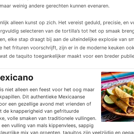
e maar weinig andere gerechten kunnen evenaren.
nlijk alleen kunst op zich. Het vereist geduld, precisie, en v
rgvuldig selecteren van de tortilla’s tot het op smaak bren
ren, elke stap draagt bij aan de uiteindelijke explosie van
 het frituren voorschrijft, zijn er in de moderne keuken oo
wat de taquito toegankelijker maakt voor een breder publie
Mexicano
s niet alleen een feest voor het oog maar
papillen. Dit authentieke Mexicaanse
voor een gezellige avond met vrienden of
t de knapperigheid van gefrituurde
ijke, volle smaken van traditionele vullingen.
r een vulling van mals kippenvlees, sappig
kleurrijke mix van groenten, taquitos zijn veelzijdig en geg