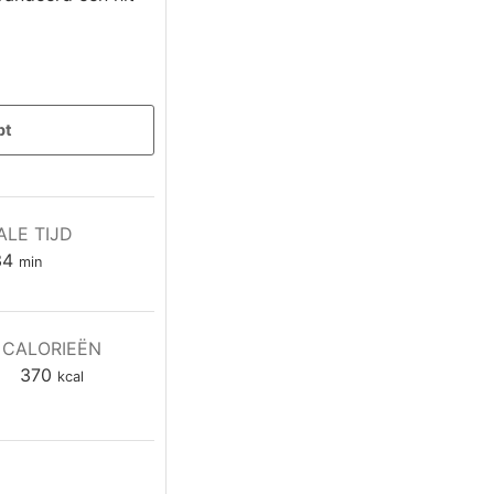
pt
ALE TIJD
minuten
34
min
CALORIEËN
370
kcal