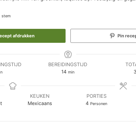
1 stem
ecept afdrukken
Pin rece
INGSTIJD
BEREIDINGSTIJD
TOT
nuten
minuten
14
in
min
KEUKEN
PORTIES
t
Mexicaans
4
Personen