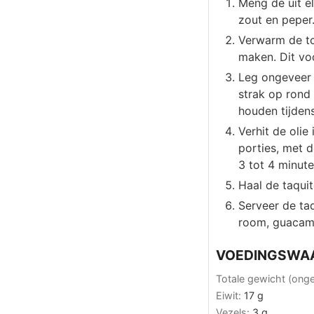
Meng de uit e
zout en peper
Verwarm de to
maken. Dit voo
Leg ongeveer 2
strak op rond 
houden tijdens
Verhit de olie
porties, met 
3 tot 4 minute
Haal de taquit
Serveer de ta
room, guacamo
VOEDINGSWA
Totale gewicht (ong
Eiwit:
17
g
Vezels:
3
g