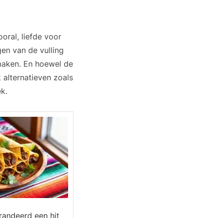
ooral, liefde voor
gen van de vulling
 smaken. En hoewel de
k alternatieven zoals
k.
arandeerd een hit