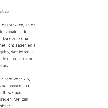
 2025
e gesprekken, en de
in smaak, is de
it. De oorsprong
et licht zagen en al
ito, wat letterlijk
ande uit een krokant
nten.
ur hebt voor kip,
os aanpassen aan
iedt ook een
breden. Met zijn
anbaar