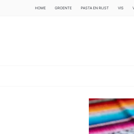
HOME
GROENTE
PASTA EN RIJST
VIS
DE BESTE TIPS VOOR JE, ALS JE IETS LEKKERS