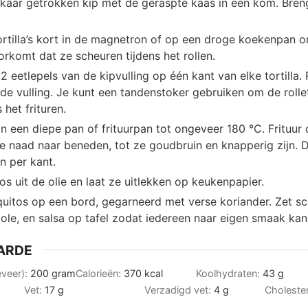
lkaar getrokken kip met de geraspte kaas in een kom. Bre
.
rtilla’s kort in de magnetron of op een droge koekenpan om
rkomt dat ze scheuren tijdens het rollen.
 eetlepels van de kipvulling op één kant van elke tortilla. R
de vulling. Je kunt een tandenstoker gebruiken om de rolle
 het frituren.
 in een diepe pan of frituurpan tot ongeveer 180 °C. Frituur 
de naad naar beneden, tot ze goudbruin en knapperig zijn. 
n per kant.
os uit de olie en laat ze uitlekken op keukenpapier.
quitos op een bord, gegarneerd met verse koriander. Zet sc
le, en salsa op tafel zodat iedereen naar eigen smaak ka
ARDE
eveer):
200
gram
Calorieën:
370
kcal
Koolhydraten:
43
g
Vet:
17
g
Verzadigd vet:
4
g
Choleste