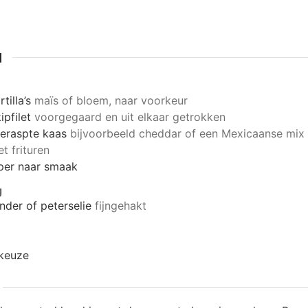
N
rtilla’s
maïs of bloem, naar voorkeur
ipfilet
voorgegaard en uit elkaar getrokken
eraspte kaas
bijvoorbeeld cheddar of een Mexicaanse mix
t frituren
per naar smaak
g
nder of peterselie
fijngehakt
 keuze