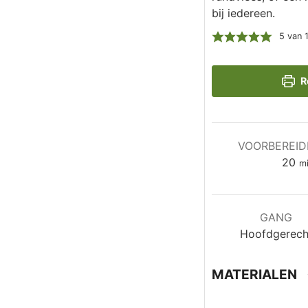
bij iedereen.
5
van 
R
VOORBEREID
mi
20
m
GANG
Hoofdgerech
MATERIALEN