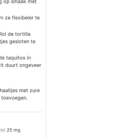
ng op smaak met
 ze flexibeler te
ol de tortilla
tjes gesloten te
de taquitos in
Dit duurt ongeveer
haaltjes met zure
n toevoegen.
rol:
25
mg