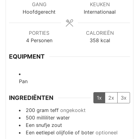
GANG
KEUKEN
Hoofdgerecht
Internationaal
PORTIES
CALORIEËN
4
Personen
358
kcal
EQUIPMENT
Pan
INGREDIËNTEN
1x
2x
3x
200
gram
teff
ongekookt
500
milliliter
water
Een snufje zout
Een eetlepel olijfolie of boter
optioneel