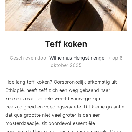
Teff koken
Geschreven door
Wilhelmus Hengstmengel
op
8
oktober 2025
Hoe lang teff koken? Oorspronkelijk afkomstig uit
Ethiopië, heeft teff zich een weg gebaand naar
keukens over de hele wereld vanwege zijn
veelzijdigheid en voedingswaarde. Dit kleine graantje,
dat qua grootte niet veel groter is dan een
mosterdzaadje, zit boordevol essentiële
voedingsstoffen zoals ijzer, calcium en vezels. Door