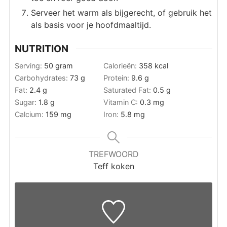
Serveer het warm als bijgerecht, of gebruik het
als basis voor je hoofdmaaltijd.
NUTRITION
Serving:
50
gram
Calorieën:
358
kcal
Carbohydrates:
73
g
Protein:
9.6
g
Fat:
2.4
g
Saturated Fat:
0.5
g
Sugar:
1.8
g
Vitamin C:
0.3
mg
Calcium:
159
mg
Iron:
5.8
mg
TREFWOORD
Teff koken