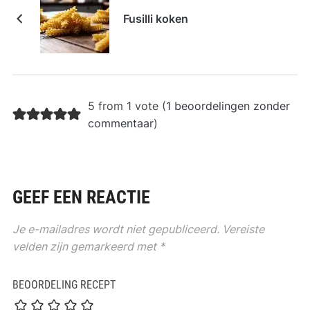
Fusilli koken
5 from 1 vote (
1 beoordelingen zonder
commentaar
)
GEEF EEN REACTIE
Je e-mailadres wordt niet gepubliceerd.
Vereiste
velden zijn gemarkeerd met
*
BEOORDELING RECEPT