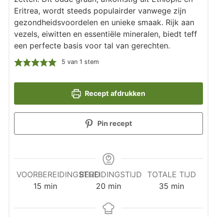
Eritrea, wordt steeds populairder vanwege zijn
gezondheidsvoordelen en unieke smaak. Rijk aan
vezels, eiwitten en essentiële mineralen, biedt teff
een perfecte basis voor tal van gerechten.
5
van 1 stem
Recept afdrukken
Pin recept
VOORBEREIDINGSTIJD
BEREIDINGSTIJD
TOTALE TIJD
minuten
minuten
minuten
15
min
20
min
35
min