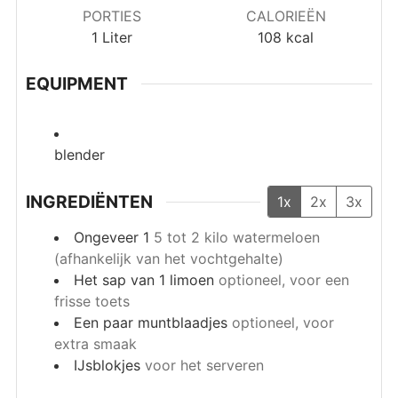
PORTIES
CALORIEËN
1
Liter
108
kcal
EQUIPMENT
blender
INGREDIËNTEN
1x
2x
3x
Ongeveer 1
5 tot 2 kilo watermeloen
(afhankelijk van het vochtgehalte)
Het sap van 1 limoen
optioneel, voor een
frisse toets
Een paar muntblaadjes
optioneel, voor
extra smaak
IJsblokjes
voor het serveren