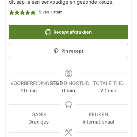
dit sap is een eenvoudige en gezonde keuze.
5
van 1 stem
Recept afdrukken
Pin recept
VOORBEREIDINGSTIJD
BEREIDINGSTIJD
TOTALE TIJD
minuten
minuten
minuten
20
min
0
min
20
min
GANG
KEUKEN
Drankjes
Internationaal