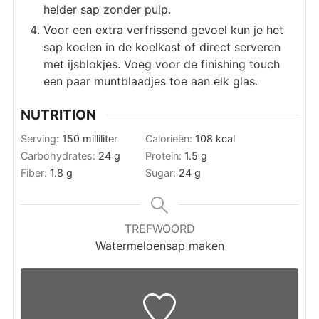
helder sap zonder pulp.
Voor een extra verfrissend gevoel kun je het
sap koelen in de koelkast of direct serveren
met ijsblokjes. Voeg voor de finishing touch
een paar muntblaadjes toe aan elk glas.
NUTRITION
Serving:
150
milliliter
Calorieën:
108
kcal
Carbohydrates:
24
g
Protein:
1.5
g
Fiber:
1.8
g
Sugar:
24
g
TREFWOORD
Watermeloensap maken