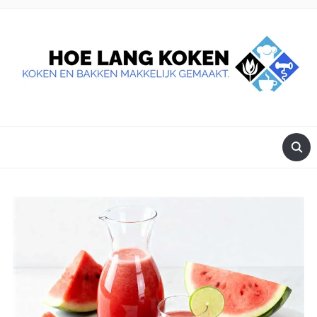
DE BESTE TIPS VOOR JE, ALS JE IETS LEKKERS OP TAFEL
WILT ZETTEN.