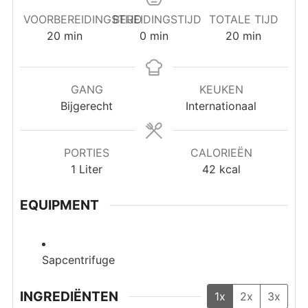
VOORBEREIDINGSTIJD
BEREIDINGSTIJD
TOTALE TIJD
minuten
minuten
minuten
20
min
0
min
20
min
GANG
KEUKEN
Bijgerecht
Internationaal
PORTIES
CALORIEËN
1
Liter
42
kcal
EQUIPMENT
Sapcentrifuge
INGREDIËNTEN
1x
2x
3x