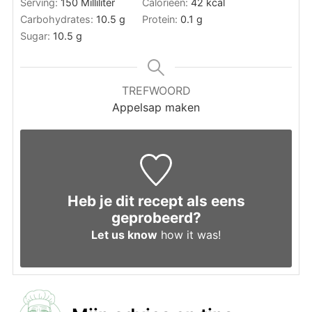
Serving:
150
Milliliter
Calorieën:
42
kcal
Carbohydrates:
10.5
g
Protein:
0.1
g
Sugar:
10.5
g
TREFWOORD
Appelsap maken
Heb je dit recept als eens
geprobeerd?
Let us know
how it was!