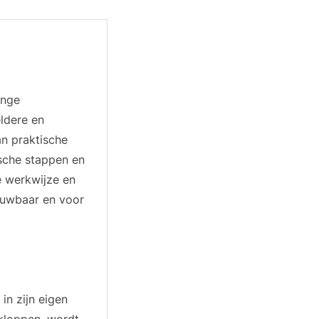
ange
eldere en
an praktische
ische stappen en
e werkwijze en
rouwbaar en voor
in zijn eigen