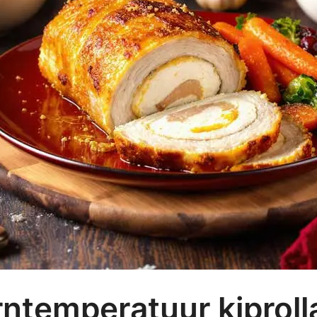
rntemperatuur kiproll