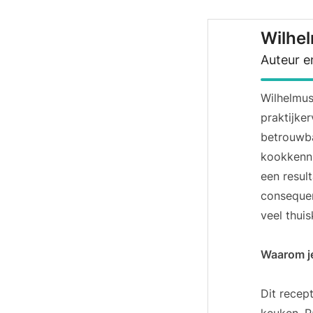
Wilhe
Auteur e
Wilhelmu
praktijke
betrouwba
kookkenni
een resul
consequen
veel thuis
Waarom je
Dit recep