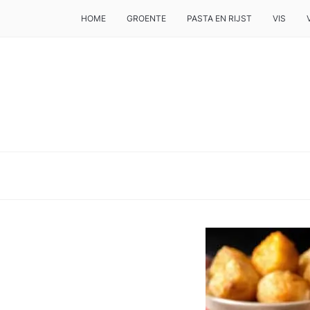
HOME
GROENTE
PASTA EN RIJST
VIS
DE BESTE TIPS VOOR JE, ALS JE IETS LEKKERS