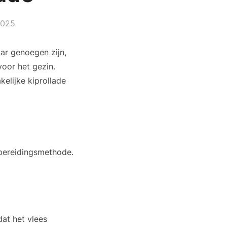
2025
aar genoegen zijn,
voor het gezin.
kelijke kiprollade
 bereidingsmethode.
at het vlees