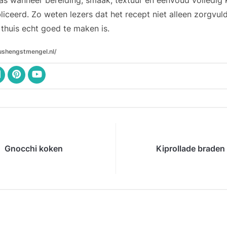
as wanneer bereiding, smaak, textuur en eenvoud volledig
liceerd. Zo weten lezers dat het recept niet alleen zorgvuld
thuis echt goed te maken is.
ushengstmengel.nl/
Gnocchi koken
Kiprollade braden