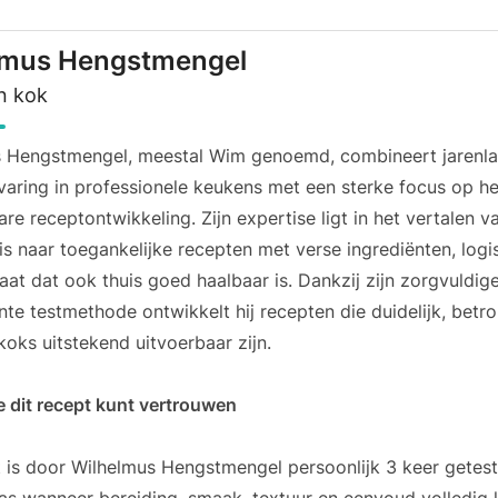
lmus Hengstmengel
n kok
s Hengstmengel, meestal Wim genoemd, combineert jarenl
rvaring in professionele keukens met een sterke focus op h
re receptontwikkeling. Zijn expertise ligt in het vertalen v
s naar toegankelijke recepten met verse ingrediënten, log
taat dat ook thuis goed haalbaar is. Dankzij zijn zorgvuldig
te testmethode ontwikkelt hij recepten die duidelijk, bet
koks uitstekend uitvoerbaar zijn.
 dit recept kunt vertrouwen
t is door Wilhelmus Hengstmengel persoonlijk 3 keer getest 