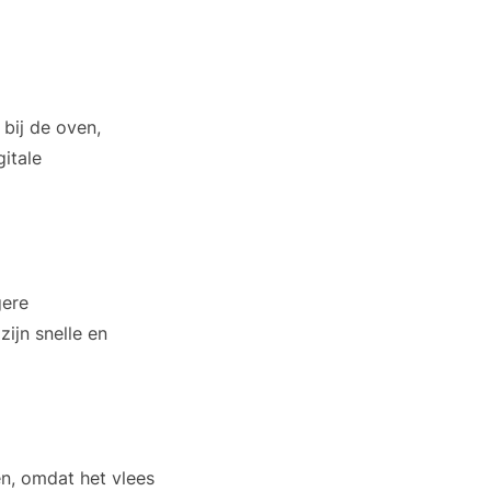
bij de oven,
gitale
gere
ijn snelle en
en, omdat het vlees