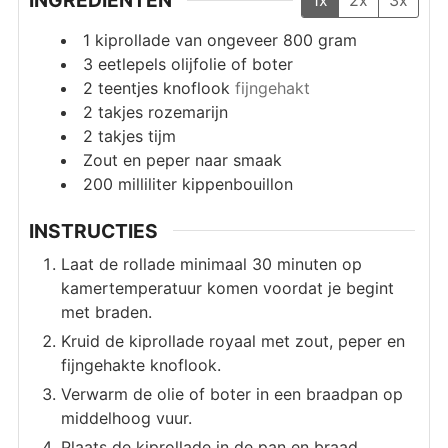
INGREDIËNTEN
1x
2x
3x
1
kiprollade van ongeveer 800 gram
3
eetlepels
olijfolie of boter
2
teentjes knoflook
fijngehakt
2
takjes rozemarijn
2
takjes tijm
Zout en peper naar smaak
200
milliliter
kippenbouillon
INSTRUCTIES
Laat de rollade minimaal 30 minuten op
kamertemperatuur komen voordat je begint
met braden.
Kruid de kiprollade royaal met zout, peper en
fijngehakte knoflook.
Verwarm de olie of boter in een braadpan op
middelhoog vuur.
Plaats de kiprollade in de pan en braad