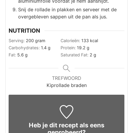
aluminiumfolie voordat je hem aansnijdt.
Snij de rollade in plakken en serveer met de
overgebleven sappen uit de pan als jus.
NUTRITION
Serving:
200
gram
Calorieën:
133
kcal
Carbohydrates:
1.4
g
Protein:
19.2
g
Fat:
5.6
g
Saturated Fat:
2
g
TREFWOORD
Kiprollade braden
Heb je dit recept als eens
geprobeerd?