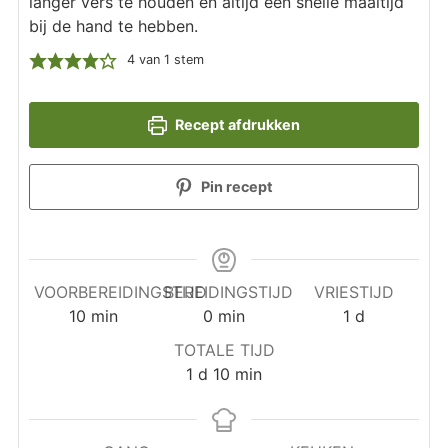
langer vers te houden en altijd een snelle maaltijd
bij de hand te hebben.
4
van 1 stem
Recept afdrukken
Pin recept
VOORBEREIDINGSTIJD
BEREIDINGSTIJD
VRIESTIJD
minuten
minuten
dag
10
min
0
min
1
d
TOTALE TIJD
dag
minuten
1
d
10
min