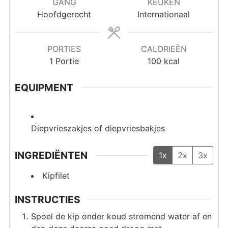
GANG
KEUKEN
Hoofdgerecht
Internationaal
PORTIES
CALORIEËN
1
Portie
100
kcal
EQUIPMENT
Diepvrieszakjes of diepvriesbakjes
INGREDIËNTEN
1x
2x
3x
Kipfilet
INSTRUCTIES
Spoel de kip onder koud stromend water af en