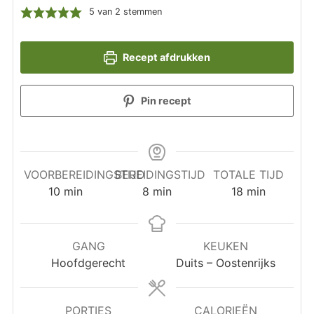
5
van
2
stemmen
Recept afdrukken
Pin recept
VOORBEREIDINGSTIJD
BEREIDINGSTIJD
TOTALE TIJD
minuten
minuten
minuten
10
min
8
min
18
min
GANG
KEUKEN
Hoofdgerecht
Duits – Oostenrijks
PORTIES
CALORIEËN