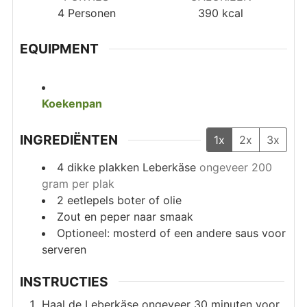
4
Personen
390
kcal
EQUIPMENT
Koekenpan
INGREDIËNTEN
1x
2x
3x
4
dikke plakken Leberkäse
ongeveer 200
gram per plak
2
eetlepels
boter of olie
Zout en peper naar smaak
Optioneel: mosterd of een andere saus voor
serveren
INSTRUCTIES
Haal de Leberkäse ongeveer 30 minuten voor