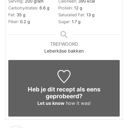
Serving:
200
gram
Calorieën:
390
kcal
Carbohydrates:
6.6
g
Protein:
12
g
Fat:
35
g
Saturated Fat:
13
g
Fiber:
0.2
g
Sugar:
1.7
g
TREFWOORD
Leberkäse bakken
Heb je dit recept als eens
geprobeerd?
Let us know
how it was!