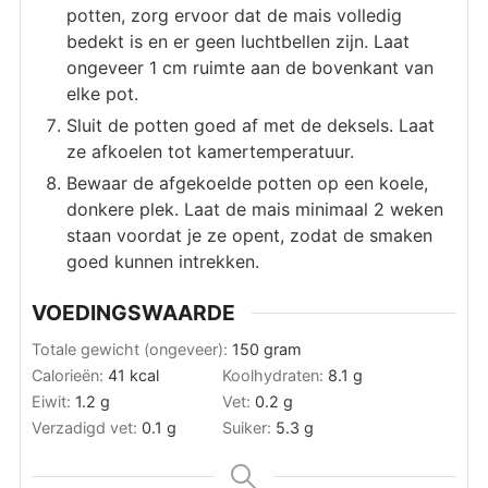
potten, zorg ervoor dat de mais volledig
bedekt is en er geen luchtbellen zijn. Laat
ongeveer 1 cm ruimte aan de bovenkant van
elke pot.
Sluit de potten goed af met de deksels. Laat
ze afkoelen tot kamertemperatuur.
Bewaar de afgekoelde potten op een koele,
donkere plek. Laat de mais minimaal 2 weken
staan voordat je ze opent, zodat de smaken
goed kunnen intrekken.
VOEDINGSWAARDE
Totale gewicht (ongeveer):
150
gram
Calorieën:
41
kcal
Koolhydraten:
8.1
g
Eiwit:
1.2
g
Vet:
0.2
g
Verzadigd vet:
0.1
g
Suiker:
5.3
g