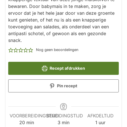
bewaren. Door babymais in te maken, zorg je
ervoor dat je het hele jaar door van deze groente
kunt genieten, of het nu is als een knapperige
toevoeging aan salades, als onderdeel van een
antipasti schotel, of gewoon als een gezonde
snack.
Nog geen beoordelingen
Recept afdrukken
Pin recept
VOORBEREIDINGSTIJD
BEREIDINGSTIJD
AFKOELTIJD
minuten
minuten
uur
20
min
3
min
1
uur