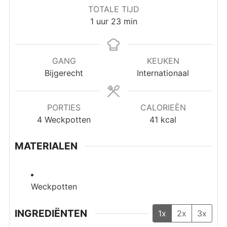
TOTALE TIJD
uur
minuten
1
uur
23
min
GANG
KEUKEN
Bijgerecht
Internationaal
PORTIES
CALORIEËN
4
Weckpotten
41
kcal
MATERIALEN
Weckpotten
INGREDIËNTEN
1x
2x
3x