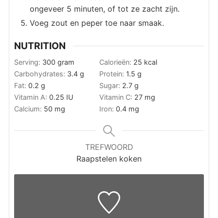
ongeveer 5 minuten, of tot ze zacht zijn.
Voeg zout en peper toe naar smaak.
NUTRITION
Serving:
300
gram
Calorieën:
25
kcal
Carbohydrates:
3.4
g
Protein:
1.5
g
Fat:
0.2
g
Sugar:
2.7
g
Vitamin A:
0.25
IU
Vitamin C:
27
mg
Calcium:
50
mg
Iron:
0.4
mg
TREFWOORD
Raapstelen koken