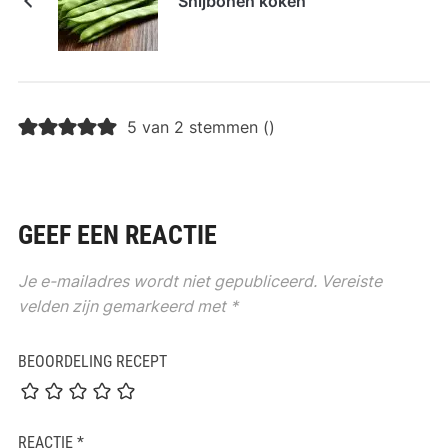
Snijbonen koken
5 van 2 stemmen (
)
GEEF EEN REACTIE
Je e-mailadres wordt niet gepubliceerd.
Vereiste
velden zijn gemarkeerd met
*
BEOORDELING RECEPT
REACTIE
*