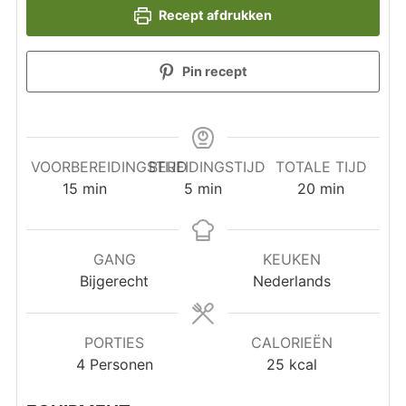
Recept afdrukken
Pin recept
VOORBEREIDINGSTIJD
BEREIDINGSTIJD
TOTALE TIJD
minuten
minuten
minuten
15
min
5
min
20
min
GANG
KEUKEN
Bijgerecht
Nederlands
PORTIES
CALORIEËN
4
Personen
25
kcal