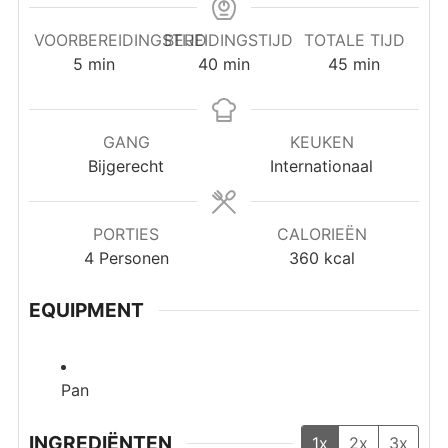
VOORBEREIDINGSTIJD
BEREIDINGSTIJD
TOTALE TIJD
minuten
minuten
minuten
5
min
40
min
45
min
GANG
KEUKEN
Bijgerecht
Internationaal
PORTIES
CALORIEËN
4
Personen
360
kcal
EQUIPMENT
Pan
INGREDIËNTEN
1x
2x
3x