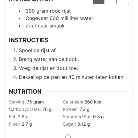
300
gram
rode rijst
Ongeveer 600 milliliter water
Zout naar smaak
INSTRUCTIES
Spoel de rijst af.
Breng water aan de kook.
Voeg de rijst en zout toe.
Deksel op de pan en 40 minuten laten koken.
NUTRITION
Serving:
75
gram
Calorieën:
360
kcal
Carbohydrates:
76
g
Protein:
7.2
g
Fat:
2.5
g
Saturated Fat:
0.3
g
Fiber:
2.7
g
Sugar:
0.12
g