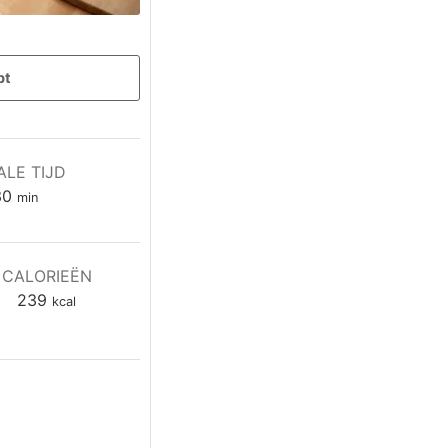
pt
ALE TIJD
minuten
30
min
CALORIEËN
239
kcal