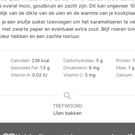
e overal mooi, goudbruin en zacht zijn. Dit kan ongeveer 10
lijk van de dikte van de uien en de warmte van je kookplaa
un je een snufje suiker toevoegen om het karameliseren te ve
met zwarte peper en eventueel extra zout. Blijf roeren tot
kleur hebben en een zachte textuur.
Calorieën:
239
kcal
Carbohydrates:
5
g
Protein:
1
Saturated Fat:
1.5
g
Cholesterol:
6
mg
Fiber:
1
g
Vitamin A:
0.02
IU
Vitamin C:
5
mg
Calcium:
TREFWOORD
Uien bakken