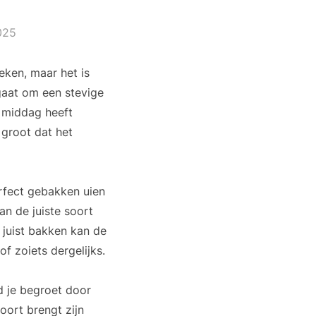
025
eken, maar het is
gaat om een stevige
 middag heeft
 groot dat het
erfect gebakken uien
an de juiste soort
 juist bakken kan de
 zoiets dergelijks.
d je begroet door
oort brengt zijn