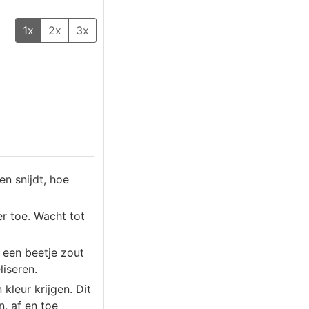
1x
2x
3x
en snijdt, hoe
r toe. Wacht tot
 een beetje zout
liseren.
kleur krijgen. Dit
, af en toe