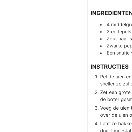
INGREDIËNTE
4
middelgr
2
eetlepels
Zout naar 
Zwarte pep
Een snufje 
INSTRUCTIES
Pel de uien en
sneller ze zul
Zet een grote
de boter gesmo
Voeg de uien t
over de uien o
Laat ze bakke
duurt meestal