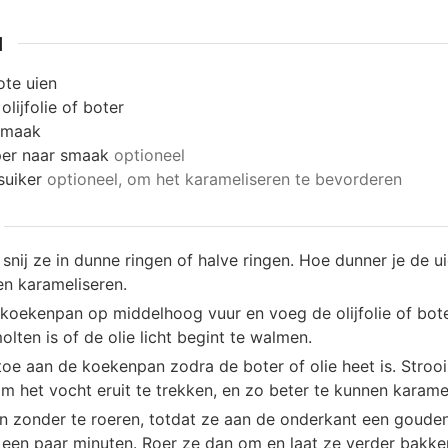
N
ote uien
olijfolie of boter
smaak
er naar smaak
optioneel
suiker
optioneel, om het karameliseren te bevorderen
 snij ze in dunne ringen of halve ringen. Hoe dunner je de ui
len karameliseren.
 koekenpan op middelhoog vuur en voeg de olijfolie of bote
lten is of de olie licht begint te walmen.
oe aan de koekenpan zodra de boter of olie heet is. Strooi
m het vocht eruit te trekken, en zo beter te kunnen karame
n zonder te roeren, totdat ze aan de onderkant een gouden 
 een paar minuten. Roer ze dan om en laat ze verder bakken