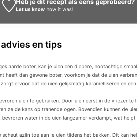
Heb je dit recept als eens geprobeerd?
Let us know
how it was!
 advies en tips
geklaarde boter, kan je uien een diepere, nootachtige sma
t heeft dan gewone boter, voorkom je dat de uien verbran
 zorgt ervoor dat de uien gelijkmatig karamelliseren en ee
vroren uien te gebruiken. Door uien eerst in de vriezer te 
ren ze de kans op tranende ogen. Bovendien kunnen de uien
bevroren water in de uien langzamer verdampt, wat helpt b
 scheut azijn toe aan je uien tijdens het bakken. Dit kan h