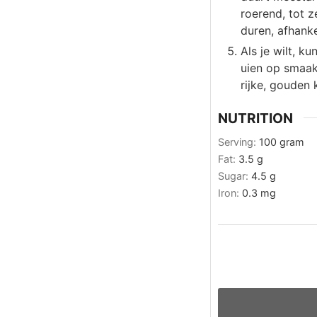
roerend, tot z
duren, afhanke
Als je wilt, k
uien op smaak 
rijke, gouden 
NUTRITION
Serving:
100
gram
Fat:
3.5
g
Sugar:
4.5
g
Iron:
0.3
mg