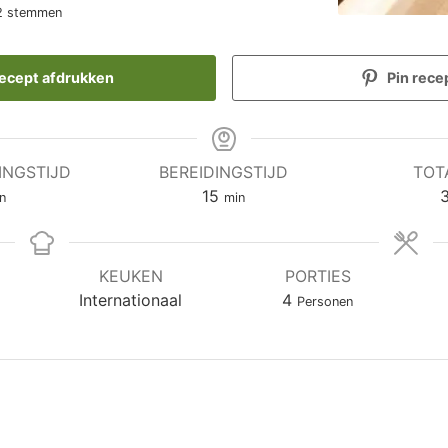
2
stemmen
ecept afdrukken
Pin rece
INGSTIJD
BEREIDINGSTIJD
TOT
nuten
minuten
15
n
min
KEUKEN
PORTIES
Internationaal
4
Personen