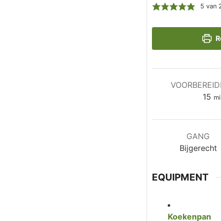
5
van
R
VOORBEREID
mi
15
mi
GANG
Bijgerecht
EQUIPMENT
Koekenpan