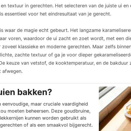
en textuur in gerechten. Het selecteren van de juiste ui en 
s essentieel voor het eindresultaat van je gerecht.
 is waar de magie echt gebeurt. Het langzame karamelisere
 naar voren, waardoor de ui zacht en zoet wordt, met een di
 zoveel klassieke en moderne gerechten. Maar zelfs binnen
n lichte, zachte textuur of ga je voor dieper gekarameliseerd
e keuze van vetstof, de kooktemperatuur, en de bakduur z
t afwegen.
uien bakken?
n eenvoudige, maar cruciale vaardigheid
 zou moeten beheersen. Deze goudbruine,
lekkernijen kunnen worden gebruikt als
 gerechten of als een smaakvol bijgerecht.