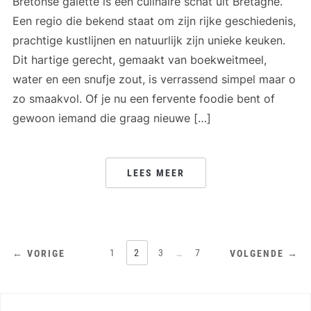
Bretonse galette is een culinaire schat uit Bretagne.
Een regio die bekend staat om zijn rijke geschiedenis,
prachtige kustlijnen en natuurlijk zijn unieke keuken.
Dit hartige gerecht, gemaakt van boekweitmeel,
water en een snufje zout, is verrassend simpel maar o
zo smaakvol. Of je nu een fervente foodie bent of
gewoon iemand die graag nieuwe […]
LEES MEER
BERICHTEN
1
2
3
…
7
← VORIGE
VOLGENDE →
PAGINERING